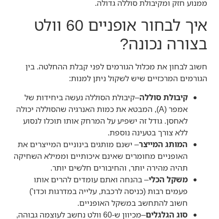
ממנוע חזק ומקיבולת סוללה גדולה.
איך לבחור אופניים 60 וולט
בצורה נכונה?
חשוב לבחון את מכלול הגורמים לפני קבלת ההחלטה. בין
הגורמים המרכזיים שיש לשקול ניתן למנות:
קיבולת סוללה
–קיבולת הסוללה נעשה ביחידות של
אמפר (A), המבטא את כמות האנרגיה שהסוללה יכולה
לאחסן. גודל זה ישפיע על המרחק אותו תוכלו לנסוע
ללא צורך בטעינה נוספת.
המותג המייצר
– ישנם מותגים בינוניים המייצרים את
האופניים מחומרים שאינם איכותיים וממילא השחיקה
תהיה מהירה יותר, והחיבורים חלשים יותר.
משקל הכלי
– בהנחה ואתם עומדים להרים אותו
פעמים רבות (כניסה לרכבת, עלייה במדרגות וכדו')
חשוב להתחשב במשקל האופניים.
סוג הגלגלים
–מכיוון ש-60 וולט נחשב לעוצמה גבוהה,