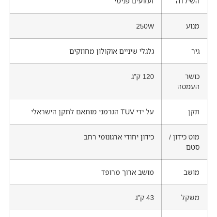
השילדה
זעזועים פנימי
מנוע
250W
גיר
גלגלי שיניים אוקולון מחוזקים
כושר
120 ק”ג
העמסה
תקן
על ידי TUV הגרמני מותאם לתקן הישראלי
מוט כידון /
כידון יחודי ארגונומי רחב
סטם
מושב
מושב ארוך מרופד
משקל
43 ק”ג