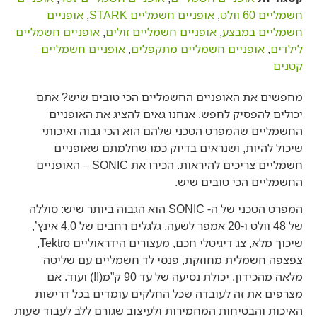
חשמליים 60 וולט
,
אופניים חשמליים STARK
,
אופניים
חשמליים במבצע
,
אופניים חשמליים זולים
,
אופניים חשמליים
לילדים
,
אופניים חשמליים מתקפלים
,
אופניים חשמליים
קטנים
מחפשים את האופניים החשמליים הכי טובים שיש? אתם
יכולים להפסיק לחפש. אנחנו גאים להציג את האופניים
החשמליים שהמפרט הטכני שלהם הוא הכי גבוה ואיכותי
שיכול להיות, ושנראים בדיוק כמו שחלמתם שאופניים
חשמליים צריכים להיראות. הכירו את SONIC – האופניים
החשמליים הכי טובים שיש.
המפרט הטכני של ה- SONIC הוא הגבוה ביותר שיש: סוללה
של 48 וולט ו-20 אמפר לשעה, גלגלים רחבים של 4.0 אינץ’,
שיכוך מלא, צג דיגיטלי חכם, מעצורים הידראוליים Tektro,
צפצפה חשמלית מחוזקת, פנסי לד חשמליים עם שליטה
מלאה מהכידון, יכולת נסיעה של עד 90 ק”מ(!!) ועוד. אם
מצרפים את זה לעובדה שכל החלקים עומדים בכל דרישות
האיכות והבטיחות המחמירות ולעיצוב שגורם ללב לעבוד שעות