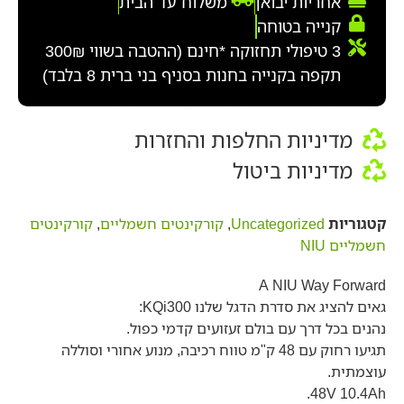
אחריות יבואן
משלוח עד הבית
קנייה בטוחה
3 טיפולי תחזוקה *חינם (ההטבה בשווי 300₪
תקפה בקנייה בחנות בסניף בני ברית 8 בלבד)
מדיניות החלפות והחזרות
מדיניות ביטול
קטגוריות
Uncategorized
,
קורקינטים חשמליים
,
קורקינטים
חשמליים NIU
A NIU Way Forward
גאים להציג את סדרת הדגל שלנו KQi300:
נהנים בכל דרך עם בולם זעזועים קדמי כפול.
תגיעו רחוק עם 48 ק"מ טווח רכיבה, מנוע אחורי וסוללה
עוצמתית.
48V 10.4Ah.