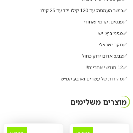
✅כושר העמסה: עד 120 קילו ילד עד 25 קילו
✅פנסים: קדמי ואחורי
✅מגיני בוץ: יש
✅תקן: ישראלי
✅צבע: אדום ירוק כחול
✅12 חודשי אחריות!!
✅מהירות של עשרים וארבע קמ״ש
מוצרים משלימים