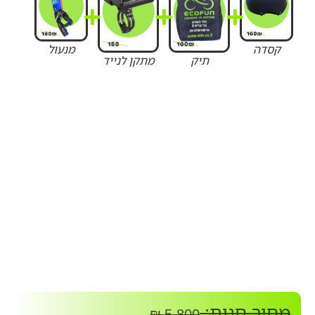
קסדה
מנעול
תיק
מתקן לנייד
מחיר חנות:
₪
5,800