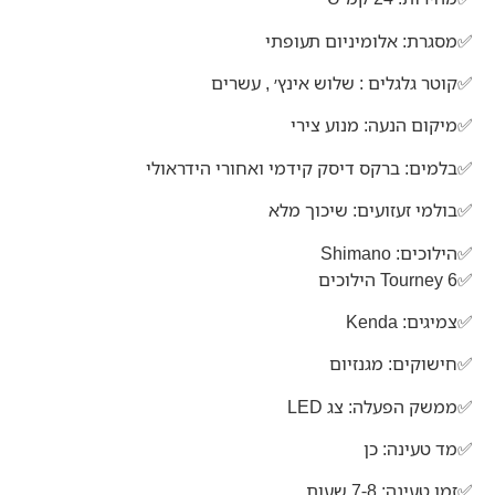
✅מסגרת: אלומיניום תעופתי
✅קוטר גלגלים : שלוש אינץ׳ , עשרים
✅מיקום הנעה: מנוע צירי
✅בלמים: ברקס דיסק קידמי ואחורי הידראולי
✅בולמי זעזועים: שיכוך מלא
✅הילוכים:
Shimano
✅Tourney 6
הילוכים
✅צמיגים:
Kenda
✅חישוקים: מגנזיום
✅ממשק הפעלה: צג
LED
✅מד טעינה: כן
✅זמן טעינה: 7-8 שעות