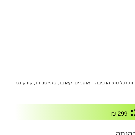
של טריפל 8 מיועדות לכל סוגי הרכיבה – אופניים, קארבר, סקייטבורד, קורקינט,
:
₪
299
בהנחה