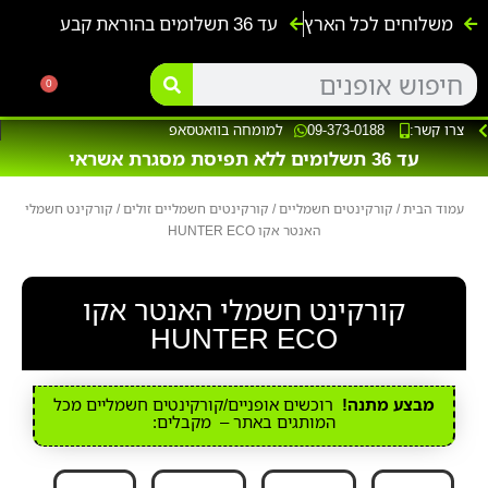
משלוחים לכל הארץ
עד 36 תשלומים בהוראת קבע
אופנועים ו4 גלגלים
אופניים ח
קורקינטים 
אופנים ל
0
צרו קשר:
09-373-0188
למומחה בוואטסאפ
עד 36 תשלומים ללא תפיסת מסגרת אשראי
עמוד הבית
/
קורקינטים חשמליים
/
קורקינטים חשמליים זולים
/ קורקינט חשמלי
האנטר אקו HUNTER ECO
קורקינט חשמלי האנטר אקו
HUNTER ECO
מבצע מתנה!
רוכשים אופניים/קורקינטים חשמליים מכל
המותגים באתר – מקבלים: