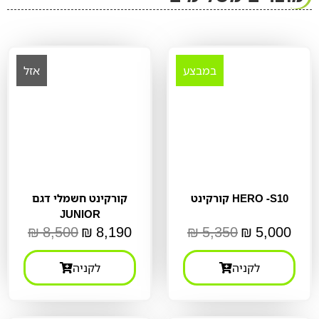
במבצע
אזל
קורקינט HERO -S10
קורקינט חשמלי דגם
JUNIOR
₪
8,500
₪
8,190
₪
5,350
₪
5,000
לקניה
לקניה