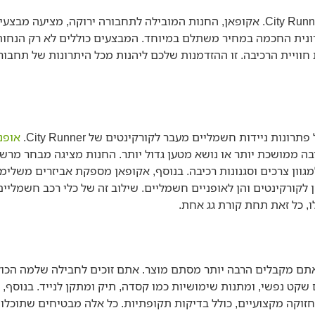
כעת הוא הזמן המושלם לשקול מעבר לקורקינט חשמלי של City Runner. אקופאן, החנות המובילה לתחבורה י
ונית החכמה במחיר משתלם במיוחד. המבצעים כוללים לא רק הנחות
חוויית הרכיבה. זו ההזדמנות שלכם ליהנות מכל היתרונות של תחבו
ת ניידות חשמליים מעבר לקורקינטים של City Runner.
אופנ
ה ממושכת יותר או נושא מטען גדול יותר. החנות מציגה מבחר מרשי
 Alpha, Amigo, ו-Jager, המתאימים למגוון צרכים וסגנונות רכיבה. בנוסף, אקופאן מספקת אביזר
ן לקורקינטים והן לאופניים חשמליים. שילוב זה של כלי רכב חשמליים
, כל זאת תחת קורת גג אחת.
רקינטים חשמליים city runner באקופאן, אתם מקבלים הרבה יותר מסתם מוצר. אתם זוכים לחבי
קט נפשי, ומתנות שימושיות כמו קסדה, תיק ומתקן לנייד. בנוסף, ת
חזוקה מקצועיים, כולל בדיקות תקופתיות. כל אלה מבטיחים שתוכלו