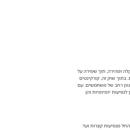
קלה ומהירה, תוך שמירה על
 בתוך שוק זה, קורקינטים
מה למגוון רחב של משתמשים. עם
קדמות ויכולת קיפול נוחה, קורקינטים חשמליים City Runner מתאימים הן לנסיעות יומיומיות והן
החל מנסיעות קצרות ועד