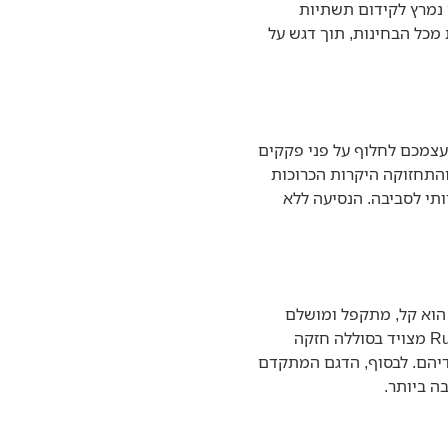
 באופן נמרץ לקידום תשתיות
מכל הבחינות, תוך דגש על
ם – תארו לעצמכם לחלוף על פני פקקים
והתחזוקה היקרות הכרוכות
תי לסביבה. הנסיעה ללא
ין השפע של דגמי קורקינטים חשמליים city runner, ישנם כמה שבאמת בולטים ומציעים ערך רב למשתמשים. הדגם Runner-Z הוא קל, מתקפל ומושלם
לנסיעות קצרות בעיר. הוא אידיאלי למי שצריך להתנייד במהירות ולשלב את הקורקינט עם אמצעי תחבורה נוספים. הדגם Runner-X2 מצויד בסוללה חזקה
דיהם. לבסוף, הדגם המתקדם