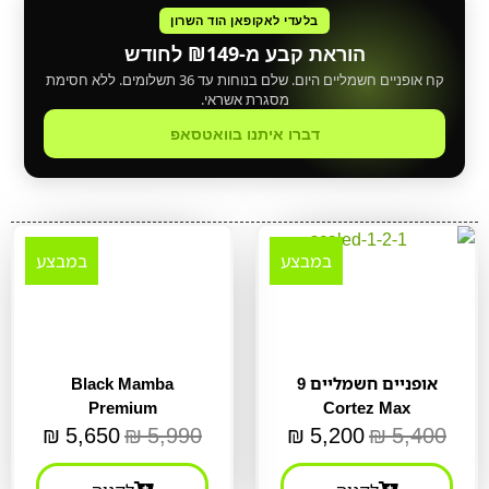
בלעדי לאקופאן הוד השרון
הוראת קבע מ-₪149 לחודש
קח אופניים חשמליים היום. שלם בנוחות עד 36 תשלומים. ללא חסימת
מסגרת אשראי.
דברו איתנו בוואטסאפ
במבצע
במבצע
אופניים חשמליים 9
Black Mamba
Premium
Cortez Max
₪
5,650
₪
5,990
₪
5,200
₪
5,400