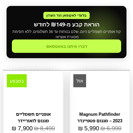
בלעדי לאקופאן הוד השרון
הוראת קבע מ-₪149 לחודש
קח אופניים חשמליים היום. שלם בנוחות עד 36 תשלומים. ללא חסימת
מסגרת אשראי.
דברו איתנו בוואטסאפ
אזל
במבצע
Magnum Pathfinder
אופניים חשמליים
2023 – מגנום פטפיינדר
מגנום לואוריידר
₪
7,900
₪
8,490
₪
5,990
₪
6,990